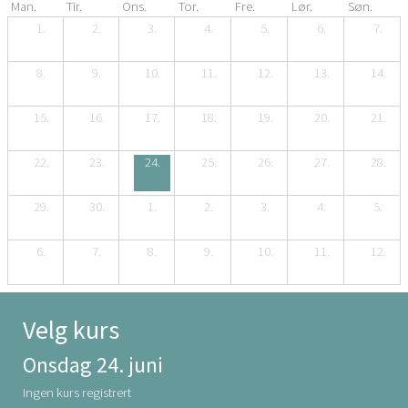
Man.
Tir.
Ons.
Tor.
Fre.
Lør.
Søn.
1.
2.
3.
4.
5.
6.
7.
8.
9.
10.
11.
12.
13.
14.
15.
16.
17.
18.
19.
20.
21.
22.
23.
24.
25.
26.
27.
28.
29.
30.
1.
2.
3.
4.
5.
6.
7.
8.
9.
10.
11.
12.
Velg kurs
Onsdag 24. juni
Ingen kurs registrert