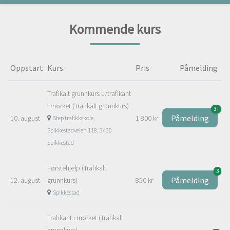
Kommende kurs
Oppstart
Kurs
Pris
Påmelding
Trafikalt grunnkurs u/trafikant
i mørket (Trafikalt grunnkurs)
3+
Påmelding
10. august
1 800 kr
Step trafikkskole,
Spikkestadveien 118, 3430
Spikkestad
Førstehjelp (Trafikalt
3
Påmelding
12. august
grunnkurs)
850 kr
Spikkestad
Trafikant i mørket (Trafikalt
grunnkurs)