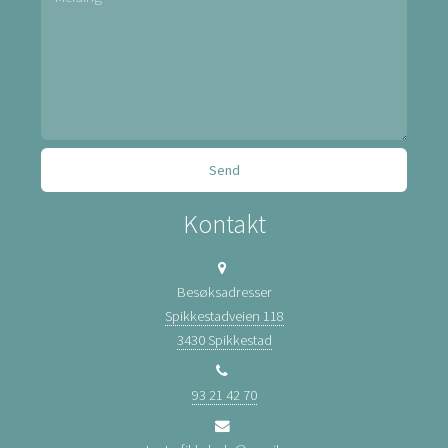
Kontakt
Besøksadresser
Spikkestadveien 118
3430 Spikkestad
93 21 42 70