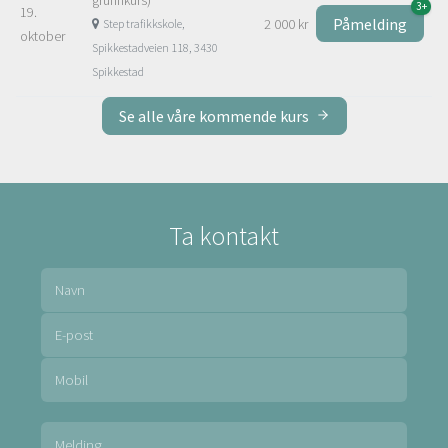
3+
19.
Påmelding
2 000 kr
Step trafikkskole,
oktober
Spikkestadveien 118, 3430
Spikkestad
Se alle våre kommende kurs
Ta kontakt