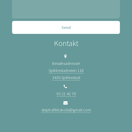
Kontakt
Besøksadresser
Spikkestadveien 118
3430 Spikkestad
93 21 42 70
steptrafikkskole@gmail.com