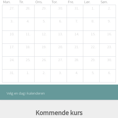
Man.
Tir.
Ons.
Tor.
Fre.
Lør.
Søn.
27.
28.
29.
30.
31.
1.
2.
3.
4.
5.
6.
7.
8.
9.
10.
11.
12.
13.
14.
15.
16.
17.
18.
19.
20.
21.
22.
23.
24.
25.
26.
27.
28.
29.
30.
31.
1.
2.
3.
4.
5.
6.
Velg en dag i kalenderen
Kommende kurs