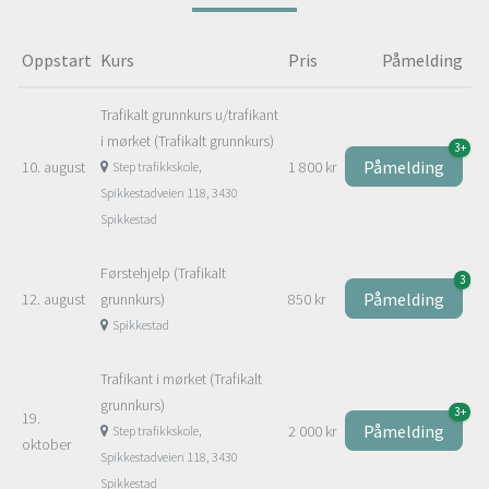
Oppstart
Kurs
Pris
Påmelding
Trafikalt grunnkurs u/trafikant
i mørket (Trafikalt grunnkurs)
3+
Påmelding
10. august
1 800 kr
Step trafikkskole,
Spikkestadveien 118, 3430
Spikkestad
Førstehjelp (Trafikalt
3
Påmelding
12. august
grunnkurs)
850 kr
Spikkestad
Trafikant i mørket (Trafikalt
grunnkurs)
3+
19.
Påmelding
2 000 kr
Step trafikkskole,
oktober
Spikkestadveien 118, 3430
Spikkestad